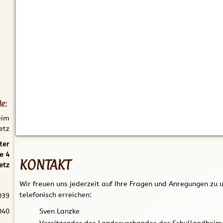
Wir freuen uns jederzeit auf Ihre Fragen und Anregungen zu u
telefonisch erreichen:
Sven Lanzke
Vorsitzender des Landesverbandes der Schullandheim
Adresse der Landesgeschäftsstelle:
Ulrich Weimeister
Schullandheim Deetz - (Europa-Jugendbauernhof)
e:
Kurzes Ende 4
eim
39264 Zerbst/Anhalt OT Deetz
etz
Tel.: +49(0)39264 62039
ter
e 4
etz
Per E-Mail sind wir noch einfacher zu erreichen.
info@lssa-o
Hinweis:
In unserer
Datenschutzerklärung
erfahren Sie, wozu
Daten verarbeiten und speichern, mit wem wir die Daten tei
039
auf die über Sie bei uns gespeicherten Daten haben.
040